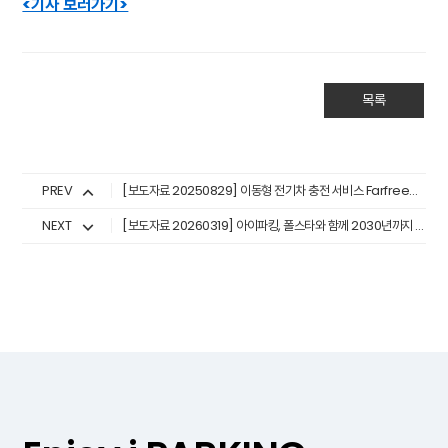
<기사 보러가기>
목록
PREV
[보도자료 20250829] 이동형 전기차 충전 서비스 Farfreecar, 공공 대형 전기 청소차 시범운행 협업
NEXT
[보도자료 20260319] 아이파킹, 폴스타와 함께 2030년까지 전국 40개소에 총 400기의 브랜드 충전소 구축 나선다.