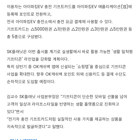
이용자는 아이파킹EV 충전 기프트카드를 아이파킹EV 애플리케이션(앱)에
등록해 포인트로 전환하고,
전국 아이파킹EV 충전소에서 충전 요금 결제에 사용할 수 있다.
기프트카드는 △5000원권 △1만원권 △2만원권 △3만원권 △5만원권 등
총 5종으로 구성됐다.
SK플래닛은 이번 출시를 계기로 실생활에서 바로 활용 가능한 '생활 밀착형
기프티콘' 라인업을 강화할 계획이다.
특히 상반기 중 OK캐쉬백 앱에 신설되는 '쇼핑탭'을 중심으로 기프티콘
사업을 확대한다. 향후 OK캐쉬백 포인트 외에 신용카드 등 결제 수단도
순차적으로 도입할 예정이다.
김교수 SK플래닛 사업본부장은 “기프티콘이 단순한 모바일 선물을 넘어
고객의 일상과 라이프스타일을 반영하는 생활 플랫폼으로 진화하고
있다”면서
“전기차 충전 기프트카드처럼 실질적인 사용 가치를 제공하는 상품을
지속적으로 발굴하겠다”고 말했다.