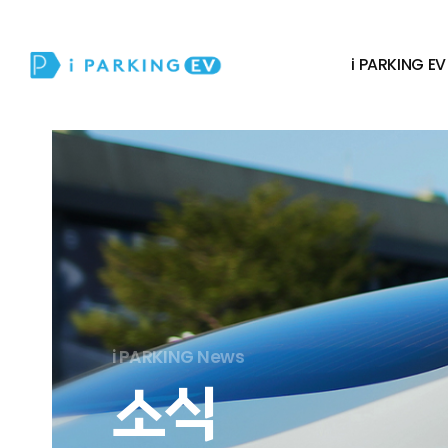
i PARKING EV
i PARKING News
소식