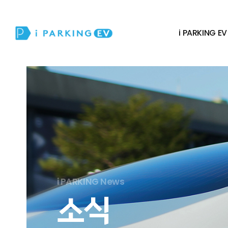
i PARKING EV
i PARKING News
소식